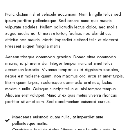
Nunc dictum nisl at vehicula accumsan. Nam fringilla tellus sed
ipsum porttitor pellentesque. Sed ornare nunc quis mauris
vulputate sodales. Nullam sollicitudin lectus dolor, nec mollis
augue iaculis ac. Ut massa tortor, facilisis nec blandit eu,
efficitur non mauris. Morbi imperdiet eleifend felis at placerat.
Praesent aliquet fringilla mattis.
Aenean tristique commodo gravida. Donec vitae commodo
mauris, id pharetra dui. Integer tempor nunc sit amet tellus
accumsan lobortis. Vivamus tempor, ex id dignissim sodales,
neque est molestie quam, non maximus orci arcu sit amet turpis.
Etiam quam turpis, scelerisque commodo erat nec, luctus
maximus nulla. Quisque suscipit tellus eu nisl tempor tempus.
Aliquam erat volutpat. Nunc ut ex quis metus viverra rhoncus
porttitor sit amet sem. Sed condimentum euismod cursus.
Maecenas euismod quam nulla, at imperdiet ante
pellentesque mattis.
Curabitur a facilisis dolor. Vivamus nec faucibus ante, in