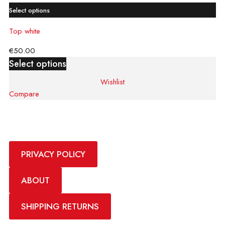
Select options
Top white
€
50.00
Select options
Wishlist
Compare
A team of designers
that make dreams
come true
PRIVACY POLICY
Shop now
ABOUT
SHIPPING RETURNS